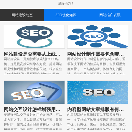
最好动力！
网站建设动态
SEO优化知识
网站推广资讯
网站建设是否需要从上线之初就做好SEO结构？
网站设计制作需要包含哪些核心内容？
网站建设从一开始就应该规划好SEO结
网站设计制作中所需包含的核心内容，通
构，这是提高搜索引擎友好度、提升网站
常取决于网站的性质与目标，但从通用角
可见性和后期运营效率的关键。很多企业
度来看，一个结构清晰、体验良好的网
在建站初期只注重页面设计和功能开发，
站，往往应具备以下几个关键板块：首先
忽略了SEO的基本结构，等到上线后才
是首页，它是用户进入网站的第一入口，
发现诸多不利于优化的问题，再去返工修
也是品牌形象的核心展示位。首页应具备
改不仅成本高，还容易影响...
清晰的导航结构、突出的核心...
网站交互设计怎样增强用户参与感
内容型网站文章排版有何技巧可寻？
要增强网站交互设计的用户参与感，可从
内容型网站文章排版有以下诸多技巧：
多方面入手。首先是增加互动元素，设置
一、文字格式字体选择应选用清晰易读的
评论区、留言板或在线问答板块，让用户
字体，如宋体、黑体、微软雅黑等。避免
畅所欲言并及时回复，还可定期开展投票
使用过于花哨或难以辨认的字体，因为这